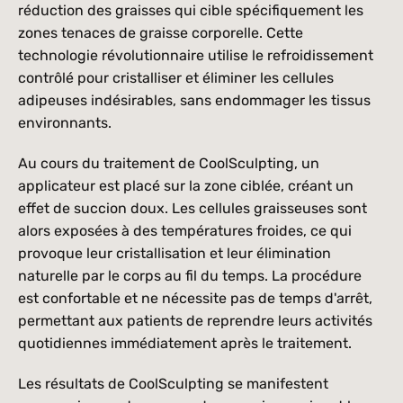
Vieillissement de la peau, Rides, Ridules, Perte de cheveux,
réduction des graisses qui cible spécifiquement les 
Amincissement capillaire
zones tenaces de graisse corporelle. Cette 
Peeling chimique
technologie révolutionnaire utilise le refroidissement 
Acné, Cicatrices, Teint inégal, Hyperpigmentation, Rides fines,
Imperfections cutanées
contrôlé pour cristalliser et éliminer les cellules 
Lifting laser 5D
adipeuses indésirables, sans endommager les tissus 
Rides, Ridules, Relâchement cutané, Texture de peau irrégulière,
environnants.
Pores dilatés, Teint terne et inégal
Biostimulateurs
Perte de volume au visage, relâchement cutané, rides et ridules,
Au cours du traitement de CoolSculpting, un 
zones creuses ou affaissées, texture et teint inégal, cellulite et
applicateur est placé sur la zone ciblée, créant un 
Facelift non chirurgical
irrégularités.
Nouveau
effet de succion doux. Les cellules graisseuses sont 
Relâchement des bajoues et cutané, perte de volume au niveau des
pomettes, lignes de marionnettes, sourcils tombants, asymétrie
alors exposées à des températures froides, ce qui 
Photorajeunissement
facile
provoque leur cristallisation et leur élimination 
Taches de vieillesse et solaires, Rougeurs, Rosacée, Rides, Ridules,
naturelle par le corps au fil du temps. La procédure 
Texture de peau irrégulière, Pores dilatés
Acide deoxycholique
est confortable et ne nécessite pas de temps d'arrêt, 
Double menton, Machoire peu définie
permettant aux patients de reprendre leurs activités 
Medecine régénérative
quotidiennes immédiatement après le traitement.
Nouveau
vieillissement cutané, rides et ridules, perte de volume, cicatrices,
perte de cheveux
Les résultats de CoolSculpting se manifestent 